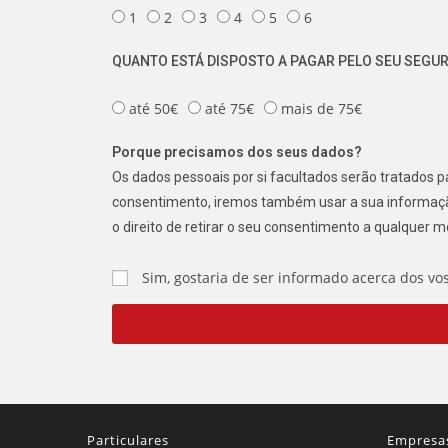
1
2
3
4
5
6
QUANTO ESTÁ DISPOSTO A PAGAR PELO SEU SEGU
até 50€
até 75€
mais de 75€
Porque precisamos dos seus dados?
Os dados pessoais por si facultados serão tratados
consentimento, iremos também usar a sua informação
o direito de retirar o seu consentimento a qualquer 
Sim, gostaria de ser informado acerca dos vo
Particulares
Empresa